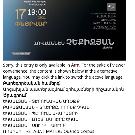
Sorry, this entry is only available in
Arm
. For the sake of viewer
convenience, the content is shown below in the alternative
language. You may click the link to switch the active language.
Բարեգործական համերգ՝
Արցախյան պատերազմում զոհվածների հիշատակին
Ծրագրում՝
ԵԿՄԱԼՅԱՆ – ՏԷՐՈՒՆԱԿԱՆ ԱՂОԹՔ
ԲԱԲԱՋԱՆՅԱՆ – ՏՂԵՐՔԸ, ՈՐՈՆՔ ՉԿԱՆ
ԵԿՄԱԼՅԱՆ – ՊԼՊՈՒԼՆ ԱՎԱՐԱՅՐԻ
ԵԿՄԱԼՅԱՆ – ԼՌԵՑ` ԱՄՊԵՐԸ ԵԿԱՆ
ԵԿՄԱԼՅԱՆ – ՍՈՒՐԲ – ՍՈՒՐԲ
ՌՈՍԻՆԻ – «STABAT MATER» Quando Corpus