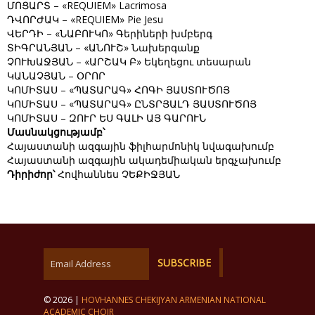
ՄՈՑԱՐՏ – «REQUIEM» Lacrimosa
ԴՎՈՐԺԱԿ – «REQUIEM» Pie Jesu
ՎԵՐԴԻ – «ՆԱԲՈՒԿՈ» Գերիների խմբերգ
ՏԻԳՐԱՆՅԱՆ – «ԱՆՈՒՇ» Նախերգանք
ՉՈՒԽԱՋՅԱՆ – «ԱՐՇԱԿ Բ» Եկեղեցու տեսարան
ԿԱՆԱՉՅԱՆ – ՕՐՈՐ
ԿՈՄԻՏԱՍ – «ՊԱՏԱՐԱԳ» ՀՈԳԻ ՅԱՍՏՈՒԾՈՅ
ԿՈՄԻՏԱՍ – «ՊԱՏԱՐԱԳ» ԸՆՏՐՅԱԼԴ ՅԱՍՏՈՒԾՈՅ
ԿՈՄԻՏԱՍ – ԶՈՒՐ ԵՍ ԳԱԼԻ ԱՅ ԳԱՐՈՒՆ
Մասնակցությամբ՝
Հայաստանի ազգային ֆիլհարմոնիկ նվագախումբ
Հայաստանի ազգային ակադեմիական երգչախումբ
Դիրիժոր՝
Հովհաննես ՉԵՔԻՋՅԱՆ
© 2026 |
HOVHANNES CHEKIJYAN ARMENIAN NATIONAL
ACADEMIC CHOIR