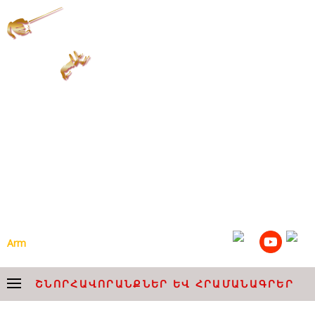
ՀՈՎՀԱՆՆԵՍ ՉԵՔԻՋՅԱՆԻ
ԱՆՎԱՆ ՀԱՅԱՍՏԱՆԻ
ԱԶԳԱՅԻՆ ԱԿԱԴԵՄԻԱԿԱՆ
ԵՐԳՉԱԽՈՒՄԲ
Arm
Eng
ՇՆՈՐՀԱՎՈՐԱՆՔՆԵՐ ԵՎ ՀՐԱՄԱՆԱԳՐԵՐ
ՇՆՈՐՀԱՎՈՐԱՆՔՆԵՐ ԵՎ ՀՐԱՄԱՆԱԳՐԵՐ