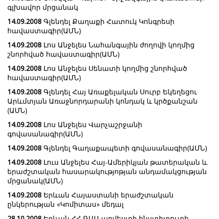
գլխավոր մրցանակ
14.09.2008
Գլենդել Քաղաքի Հատուկ Կոնգրեսի
հավաստագիր(ԱՄՆ)
14.09.2008
Լոս Անջելես Նահանգային ժողովի կողմից
շնորհված հավաստագիր(ԱՄՆ)
14.09.2008
Լոս Անջելես Սենատի կողմից շնորհված
հավաստագիր(ԱՄՆ)
14.09.2008
Գլենդել Հայ Առաքելական Սուրբ Եկեղեցու
Արևմտյան Առաջնորդարանի կոնդակ և կրծքանշան
(ԱՄՆ)
14.09.2008
Լոս Անջելես Վարչաշրջանի
գովասանագիր(ԱՄՆ)
14.09.2008
Գլենդել Գաղաքապետի գովասանագիր(ԱՄՆ)
14.09.2008
Լուս Անջելես Հայ-Ամերիկյան թատերական և
երաժշտական հասարակությոթյան անդամակցության
մրցանակ(ԱՄՆ)
14.09.2008
Երևան Հայաստանի երաժշտական
ընկերության «Կոմիտաս» մեդալ
28.10.2008
Երևան ՀՀ ԳԱԱ արվեստի ինստիտուտի