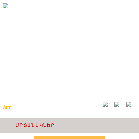
ՀՈՎՀԱՆՆԵՍ ՉԵՔԻՋՅԱՆԻ
ԱՆՎԱՆ ՀԱՅԱՍՏԱՆԻ
ԱԶԳԱՅԻՆ ԱԿԱԴԵՄԻԱԿԱՆ
ԵՐԳՉԱԽՈՒՄԲ
Arm
Eng
ՄՐՑԱՆԱԿՆԵՐ