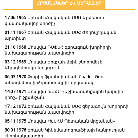
ՄՐՑԱՆԱԿՆԵՐ ԵՎ ՄԵԴԱԼՆԵՐ
17.06.1965
Երևան Հայկական ՍՍՌ Արվեստի
վաստակավոր գործիչ
01.11.1967
Երևան Հայկական ՍՍՀ Ժողովրդական
արտիստ
21.10.1968
Մոսկվա ՌՍՖՍՀ գերագույն խորհրդի
նախագահության պատվոգիր
03.12.1969
Մոսկվա Երգչախմբին շնորհվել է
Ակադեմիականի կոչում
06.03.1970
Փարիզ ֆրանսիական Charles Gros
ակադեմիայի «Գրանտ պրի» մրցանակ
14.07.1971
Մոսկվա ԽՍՀՄ «Աշխատանքային կարմիր
դրոշ»-ի շքանշան
17.12.1972
Երևան Հայկական ՍՍՀ գերագույն խորհրդի
նախագահության պատվոգիր
05.11.1975
Մոսկվա «ԽՍՀՄ Պետական մրցանակ»
30.01.1976
Երևան Կինեմատոգրաֆիայի հանրության
շնորհակալագիր