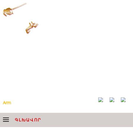
ՀՈՎՀԱՆՆԵՍ ՉԵՔԻՋՅԱՆԻ
ԱՆՎԱՆ ՀԱՅԱՍՏԱՆԻ
ԱԶԳԱՅԻՆ ԱԿԱԴԵՄԻԱԿԱՆ
ԵՐԳՉԱԽՈՒՄԲ
Arm
Eng
ԳԼԽԱՎՈՐ