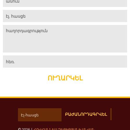
ՈՒՂԱՐԿԵԼ
© 2026 |
ՀՈՎՀԱՆՆԵՍ ՉԵՔԻՋՅԱՆԻ ԱՆՎԱՆ