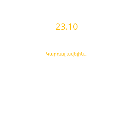
ՎԵՐՋԻՆ ՆՈՐՈՒԹՅՈՒՆՆԵՐ
23.10
Բեռլիոզ «Ռեքվիեմ»
Կարդալ ավելին…